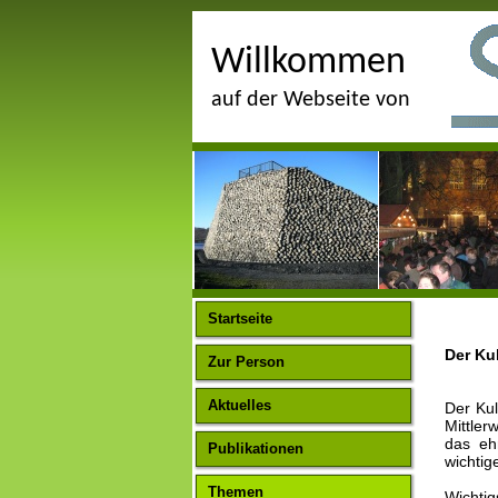
Willkommen
auf der Webseite von
Startseite
Der Ku
Zur Person
Aktuelles
Der Kul
Mittler
das eh
Publikationen
wichtige
Themen
Wichtig