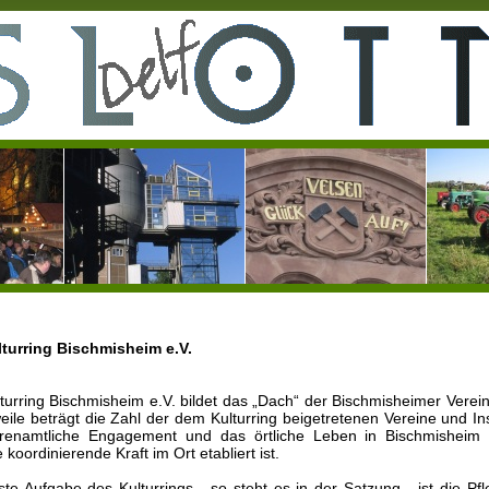
lturring Bischmisheim e.V.
turring Bischmisheim e.V. bildet das „Dach“ der Bischmisheimer Verein
weile beträgt die Zahl der dem Kulturring beigetretenen Vereine und Ins
renamtliche Engagement und das örtliche Leben in Bischmisheim „f
 koordinierende Kraft im Ort etabliert ist.
ste Aufgabe des Kulturrings - so steht es in der Satzung - ist die Pf