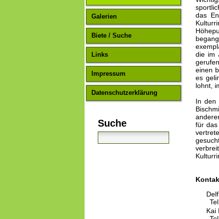
sportli
das En
Galerien
Kultur
Höhepun
Biete / Suche
begang
exempla
die im
Links
gerufen
einen b
Impressum
es geli
lohnt, 
Datenschutzerklärung
In den
Bischmi
andere
Suche
für das
vertret
gesuch
verbrei
Kulturr
Kontak
Delf
Te
Kai
Te