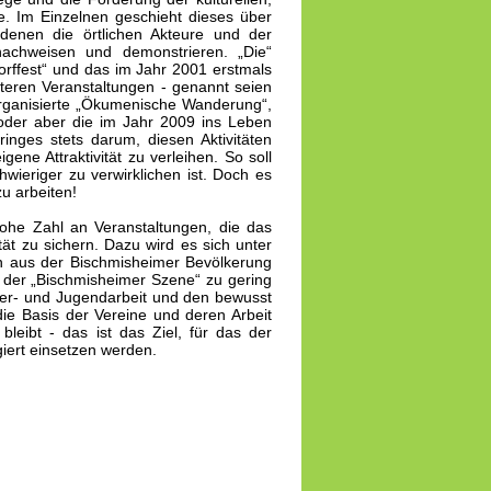
e. Im Einzelnen geschieht dieses über
denen die örtlichen Akteure und der
 nachweisen und demonstrieren. „Die“
rffest“ und das im Jahr 2001 erstmals
eren Veranstaltungen - genannt seien
organisierte „Ökumenische Wanderung“,
oder aber die im Jahr 2009 ins Leben
inges stets darum, diesen Aktivitäten
ne Attraktivität zu verleihen. So soll
ieriger zu verwirklichen ist. Doch es
u arbeiten!
ohe Zahl an Veranstaltungen, die das
ät zu sichern. Dazu wird es sich unter
n aus der Bischmisheimer Bevölkerung
n der „Bischmisheimer Szene“ zu gering
nder- und Jugendarbeit und den bewusst
e Basis der Vereine und deren Arbeit
leibt - das ist das Ziel, für das der
giert einsetzen werden.