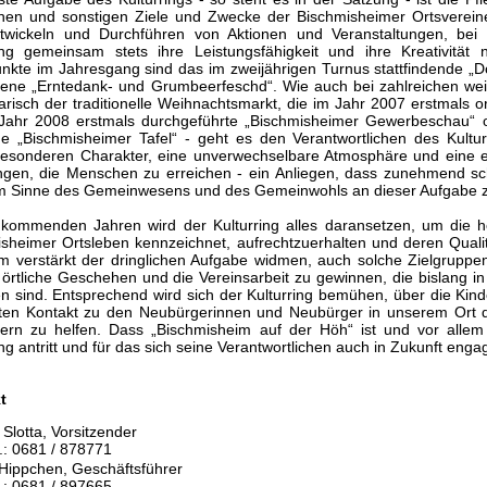
chen und sonstigen Ziele und Zwecke der Bischmisheimer Ortsverein
twickeln und Durchführen von Aktionen und Veranstaltungen, bei 
ring gemeinsam stets ihre Leistungsfähigkeit und ihre Kreativität
kte im Jahresgang sind das im zweijährigen Turnus stattfindende „Do
ene „Erntedank- und Grumbeerfeschd“. Wie auch bei zahlreichen weit
risch der traditionelle Weihnachtsmarkt, die im Jahr 2007 erstmals 
 Jahr 2008 erstmals durchgeführte „Bischmisheimer Gewerbeschau“ 
e „Bischmisheimer Tafel“ - geht es den Verantwortlichen des Kulturr
esonderen Charakter, eine unverwechselbare Atmosphäre und eine eige
ngen, die Menschen zu erreichen - ein Anliegen, dass zunehmend schw
im Sinne des Gemeinwesens und des Gemeinwohls an dieser Aufgabe z
 kommenden Jahren wird der Kulturring alles daransetzen, um die h
sheimer Ortsleben kennzeichnet, aufrechtzuerhalten und deren Qualit
m verstärkt der dringlichen Aufgabe widmen, auch solche Zielgruppe
 örtliche Geschehen und die Vereinsarbeit zu gewinnen, die bislang i
en sind. Entsprechend wird sich der Kulturring bemühen, über die Ki
ten Kontakt zu den Neubürgerinnen und Neubürger in unserem Ort di
tern zu helfen. Dass „Bischmisheim auf der Höh“ ist und vor allem b
ing antritt und für das sich seine Verantwortlichen auch in Zukunft enga
t
 Slotta, Vorsitzender
l.: 0681 / 878771
 Hippchen, Geschäftsführer
l.: 0681 / 897665