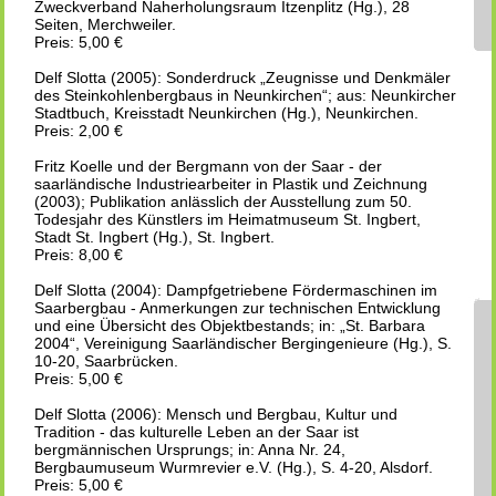
Zweckverband Naherholungsraum Itzenplitz (Hg.), 28
Seiten, Merchweiler.
Preis: 5,00 €
Delf Slotta (2005): Sonderdruck „Zeugnisse und Denkmäler
des Steinkohlenbergbaus in Neunkirchen“; aus: Neunkircher
Stadtbuch, Kreisstadt Neunkirchen (Hg.), Neunkirchen.
Preis: 2,00 €
Fritz Koelle und der Bergmann von der Saar - der
saarländische Industriearbeiter in Plastik und Zeichnung
(2003); Publikation anlässlich der Ausstellung zum 50.
Todesjahr des Künstlers im Heimatmuseum St. Ingbert,
Stadt St. Ingbert (Hg.), St. Ingbert.
Preis: 8,00 €
Delf Slotta (2004): Dampfgetriebene Fördermaschinen im
Saarbergbau - Anmerkungen zur technischen Entwicklung
und eine Übersicht des Objektbestands; in: „St. Barbara
2004“, Vereinigung Saarländischer Bergingenieure (Hg.), S.
10-20, Saarbrücken.
Preis: 5,00 €
Delf Slotta (2006): Mensch und Bergbau, Kultur und
Tradition - das kulturelle Leben an der Saar ist
bergmännischen Ursprungs; in: Anna Nr. 24,
Bergbaumuseum Wurmrevier e.V. (Hg.), S. 4-20, Alsdorf.
Preis: 5,00 €