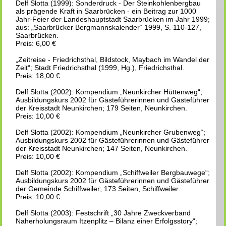
Delf Slotta (1999): Sonderdruck - Der Steinkohlenbergbau
als prägende Kraft in Saarbrücken - ein Beitrag zur 1000
Jahr-Feier der Landeshauptstadt Saarbrücken im Jahr 1999;
aus: „Saarbrücker Bergmannskalender“ 1999, S. 110-127,
Saarbrücken.
Preis: 6,00 €
„Zeitreise - Friedrichsthal, Bildstock, Maybach im Wandel der
Zeit“; Stadt Friedrichsthal (1999, Hg.), Friedrichsthal.
Preis: 18,00 €
Delf Slotta (2002): Kompendium „Neunkircher Hüttenweg“;
Ausbildungskurs 2002 für Gästeführerinnen und Gästeführer
der Kreisstadt Neunkirchen; 179 Seiten, Neunkirchen.
Preis: 10,00 €
Delf Slotta (2002): Kompendium „Neunkircher Grubenweg“;
Ausbildungskurs 2002 für Gästeführerinnen und Gästeführer
der Kreisstadt Neunkirchen; 147 Seiten, Neunkirchen.
Preis: 10,00 €
Delf Slotta (2002): Kompendium „Schiffweiler Bergbauwege“;
Ausbildungskurs 2002 für Gästeführerinnen und Gästeführer
der Gemeinde Schiffweiler; 173 Seiten, Schiffweiler.
Preis: 10,00 €
Delf Slotta (2003): Festschrift „30 Jahre Zweckverband
Naherholungsraum Itzenplitz – Bilanz einer Erfolgsstory“;