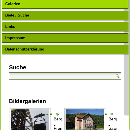
Galerien
Biete / Suche
Links
Impressum
Datenschutzerklärung
Suche
Bildergalerien
Bergbau
Bergbau
-
-
Frankreich
Saarland