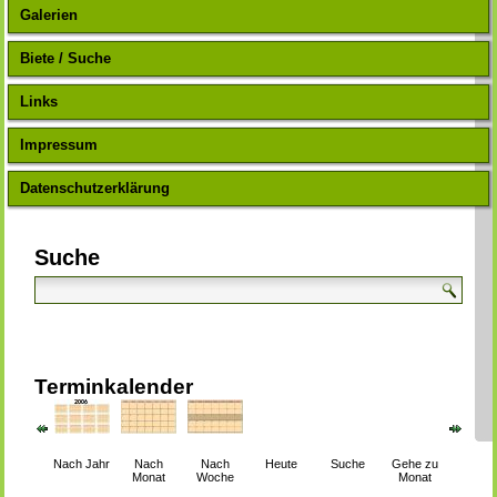
Galerien
Biete / Suche
Links
Impressum
Datenschutzerklärung
Suche
Terminkalender
Nach Jahr
Nach
Nach
Heute
Suche
Gehe zu
Monat
Woche
Monat