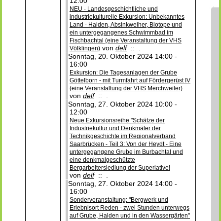
12:00
NEU - Landesgeschichtliche und
industriekulturelle Exkursion: Unbekanntes
Land - Halden, Absinkweiher, Biotope und
ein untergegangenes Schwimmbad im
Fischbachtal (eine Veranstaltung der VHS
von
delf
:: .
Völklingen)
Sonntag, 20. Oktober 2024 14:00 -
16:00
Exkursion: Die Tagesanlagen der Grube
Göttelborn - mit Turmfahrt auf Fördergerüst IV
(eine Veranstaltung der VHS Merchweiler)
von
delf
:: .
Sonntag, 27. Oktober 2024 10:00 -
12:00
Neue Exkursionsreihe "Schätze der
Industriekultur und Denkmäler der
Technikgeschichte im Regionalverband
Saarbrücken - Teil 3: Von der Heydt - Eine
untergegangene Grube im Burbachtal und
eine denkmalgeschützte
Bergarbeitersiedlung der Superlative!
von
delf
:: .
Sonntag, 27. Oktober 2024 14:00 -
16:00
Sonderveranstaltung: "Bergwerk und
Erlebnisort Reden - zwei Stunden unterwegs
auf Grube, Halden und in den Wassergärten"