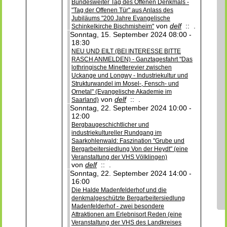
Bundesweiter Tag des Offenen Denkmals -
"Tag der Offenen Tür" aus Anlass des
Jubiläums "200 Jahre Evangelische
von
delf
:: .
Schinkelkirche Bischmisheim"
Sonntag, 15. September 2024 08:00 -
18:30
NEU UND EILT (BEI INTERESSE BITTE
RASCH ANMELDEN) - Ganztagesfahrt "Das
lothringische Minetterevier zwischen
Uckange und Longwy - Industriekultur und
Strukturwandel im Mosel-, Fensch- und
Ornetal" (Evangelische Akademie im
von
delf
:: .
Saarland)
Sonntag, 22. September 2024 10:00 -
12:00
Bergbaugeschichtlicher und
industriekultureller Rundgang im
Saarkohlenwald: Faszination "Grube und
Bergarbeitersiedlung Von der Heydt" (eine
Veranstaltung der VHS Völklingen)
von
delf
:: .
Sonntag, 22. September 2024 14:00 -
16:00
Die Halde Madenfelderhof und die
denkmalgeschützte Bergarbeitersiedlung
Madenfelderhof - zwei besondere
Attraktionen am Erlebnisort Reden (eine
Veranstaltung der VHS des Landkreises