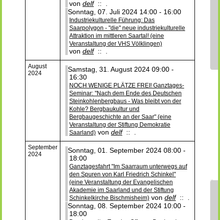
von
delf
:: .
Sonntag, 07. Juli 2024 14:00 - 16:00
Industriekulturelle Führung: Das
Saarpolygon - "die" neue industriekulturelle
Attraktion im mittleren Saartal! (eine
Veranstaltung der VHS Völklingen)
von
delf
:: .
August
Samstag, 31. August 2024 09:00 -
2024
16:30
NOCH WENIGE PLÄTZE FREI! Ganztages-
Seminar: "Nach dem Ende des Deutschen
Steinkohlenbergbaus - Was bleibt von der
Kohle? Bergbaukultur und
Bergbaugeschichte an der Saar" (eine
Veranstaltung der Stiftung Demokratie
von
delf
:: .
Saarland)
September
Sonntag, 01. September 2024 08:00 -
2024
18:00
Ganztagesfahrt "Im Saarraum unterwegs auf
den Spuren von Karl Friedrich Schinkel"
(eine Veranstaltung der Evangelischen
Akademie im Saarland und der Stiftung
von
delf
:: .
Schinkelkirche Bischmisheim)
Sonntag, 08. September 2024 10:00 -
18:00