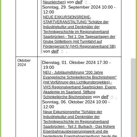
von
delf
:: .
Neunkirchen)
Sonntag, 29. September 2024 10:00 -
12:00
NEUE EXKURSIONSREIHE-
STARTVERANSTALTUNG "Schätze der
Industriekultur und Denkmäler der
Technikgeschichte im Regionalverband
Saarbrücken - Teil 1: Die Tagesanlagen der
Grube Göttelborn (mit Turmfahrt auf
Fördergerüst IV (VHS Regionalverband SB)
von
delf
:: .
Oktober
Dienstag, 01. Oktober 2024 17:30 -
2024
19:00
NEU - Jubiläumsführung "200 Jahre
Evangelische Schinkelkirche Bischmisheim"
(mit Vorführung des Lichtkunstprojektes) -
VHS Regionalverband Saarbrücken, Evang.
Akademie im Saarland, Stiftung
von
delf
:: .
Schinkelkirche Bischmisheim
Sonntag, 06. Oktober 2024 10:00 -
12:00
Neue Exkursionsreihe "Schätze der
Industriekultur und Denkmäler der
Technikgeschichte im Regionalverband
Saarbrücken - Teil 2: Burbach - Das frühere
Eisenbahnausbesserungswerk und die
begleitende Eisenbahnersiedlung; heute die