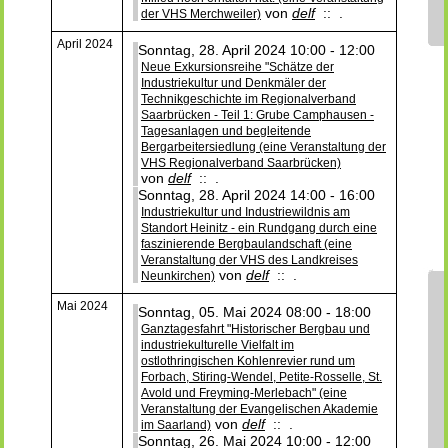
von
delf
:: .
der VHS Merchweiler)
April 2024
Sonntag, 28. April 2024 10:00 - 12:00
Neue Exkursionsreihe "Schätze der
Industriekultur und Denkmäler der
Technikgeschichte im Regionalverband
Saarbrücken - Teil 1: Grube Camphausen -
Tagesanlagen und begleitende
Bergarbeitersiedlung (eine Veranstaltung der
VHS Regionalverband Saarbrücken)
von
delf
:: .
Sonntag, 28. April 2024 14:00 - 16:00
Industriekultur und Industriewildnis am
Standort Heinitz - ein Rundgang durch eine
faszinierende Bergbaulandschaft (eine
Veranstaltung der VHS des Landkreises
von
delf
:: .
Neunkirchen)
Mai 2024
Sonntag, 05. Mai 2024 08:00 - 18:00
Ganztagesfahrt "Historischer Bergbau und
industriekulturelle Vielfalt im
ostlothringischen Kohlenrevier rund um
Forbach, Stiring-Wendel, Petite-Rosselle, St.
Avold und Freyming-Merlebach" (eine
Veranstaltung der Evangelischen Akademie
von
delf
:: .
im Saarland)
Sonntag, 26. Mai 2024 10:00 - 12:00