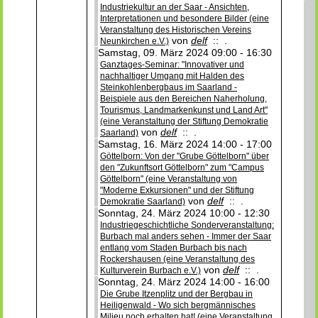
Industriekultur an der Saar - Ansichten,
Interpretationen und besondere Bilder (eine
Veranstaltung des Historischen Vereins
von
delf
:: .
Neunkirchen e.V.)
Samstag, 09. März 2024 09:00 - 16:30
Ganztages-Seminar: "Innovativer und
nachhaltiger Umgang mit Halden des
Steinkohlenbergbaus im Saarland -
Beispiele aus den Bereichen Naherholung,
Tourismus, Landmarkenkunst und Land Art"
(eine Veranstaltung der Stiftung Demokratie
von
delf
:: .
Saarland)
Samstag, 16. März 2024 14:00 - 17:00
Göttelborn: Von der "Grube Göttelborn" über
den "Zukunftsort Göttelborn" zum "Campus
Göttelborn" (eine Veranstaltung von
"Moderne Exkursionen" und der Stiftung
von
delf
:: .
Demokratie Saarland)
Sonntag, 24. März 2024 10:00 - 12:30
Industriegeschichtliche Sonderveranstaltung:
Burbach mal anders sehen - Immer der Saar
entlang vom Staden Burbach bis nach
Rockershausen (eine Veranstaltung des
von
delf
:: .
Kulturverein Burbach e.V.)
Sonntag, 24. März 2024 14:00 - 16:00
Die Grube Itzenplitz und der Bergbau in
Heiligenwald - Wo sich bergmännisches
Milieu noch erhalten hat! (eine Veranstaltung