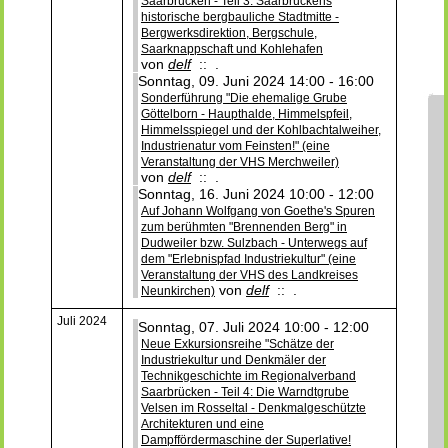
Saarbrücken - Teil 3: Saarbrückens
historische bergbauliche Stadtmitte -
Bergwerksdirektion, Bergschule,
Saarknappschaft und Kohlehafen
von
delf
:: .
Sonntag, 09. Juni 2024 14:00 - 16:00
Sonderführung "Die ehemalige Grube
Göttelborn - Haupthalde, Himmelspfeil,
Himmelsspiegel und der Kohlbachtalweiher,
Industrienatur vom Feinsten!" (eine
Veranstaltung der VHS Merchweiler)
von
delf
:: .
Sonntag, 16. Juni 2024 10:00 - 12:00
Auf Johann Wolfgang von Goethe's Spuren
zum berühmten "Brennenden Berg" in
Dudweiler bzw. Sulzbach - Unterwegs auf
dem "Erlebnispfad Industriekultur" (eine
Veranstaltung der VHS des Landkreises
von
delf
:: .
Neunkirchen)
Juli 2024
Sonntag, 07. Juli 2024 10:00 - 12:00
Neue Exkursionsreihe "Schätze der
Industriekultur und Denkmäler der
Technikgeschichte im Regionalverband
Saarbrücken - Teil 4: Die Warndtgrube
Velsen im Rosseltal - Denkmalgeschützte
Architekturen und eine
Dampffördermaschine der Superlative!