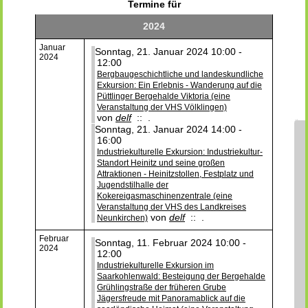
Termine für
2024
Januar
Sonntag, 21. Januar 2024 10:00 -
2024
12:00
Bergbaugeschichtliche und landeskundliche
Exkursion: Ein Erlebnis - Wanderung auf die
Püttlinger Bergehalde Viktoria (eine
Veranstaltung der VHS Völklingen)
von
delf
:: .
Sonntag, 21. Januar 2024 14:00 -
16:00
Industriekulturelle Exkursion: Industriekultur-
Standort Heinitz und seine großen
Attraktionen - Heinitzstollen, Festplatz und
Jugendstilhalle der
Kokereigasmaschinenzentrale (eine
Veranstaltung der VHS des Landkreises
von
delf
:: .
Neunkirchen)
Februar
Sonntag, 11. Februar 2024 10:00 -
2024
12:00
Industriekulturelle Exkursion im
Saarkohlenwald: Besteigung der Bergehalde
Grühlingstraße der früheren Grube
Jägersfreude mit Panoramablick auf die