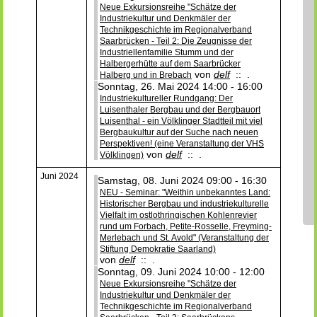
Neue Exkursionsreihe "Schätze der
Industriekultur und Denkmäler der
Technikgeschichte im Regionalverband
Saarbrücken - Teil 2: Die Zeugnisse der
Industriellenfamilie Stumm und der
Halbergerhütte auf dem Saarbrücker
von
delf
:: .
Halberg und in Brebach
Sonntag, 26. Mai 2024 14:00 - 16:00
Industriekultureller Rundgang: Der
Luisenthaler Bergbau und der Bergbauort
Luisenthal - ein Völklinger Stadtteil mit viel
Bergbaukultur auf der Suche nach neuen
Perspektiven! (eine Veranstaltung der VHS
von
delf
:: .
Völklingen)
Juni 2024
Samstag, 08. Juni 2024 09:00 - 16:30
NEU - Seminar: "Weithin unbekanntes Land:
Historischer Bergbau und industriekulturelle
Vielfalt im ostlothringischen Kohlenrevier
rund um Forbach, Petite-Rosselle, Freyming-
Merlebach und St. Avold" (Veranstaltung der
Stiftung Demokratie Saarland)
von
delf
:: .
Sonntag, 09. Juni 2024 10:00 - 12:00
Neue Exkursionsreihe "Schätze der
Industriekultur und Denkmäler der
Technikgeschichte im Regionalverband