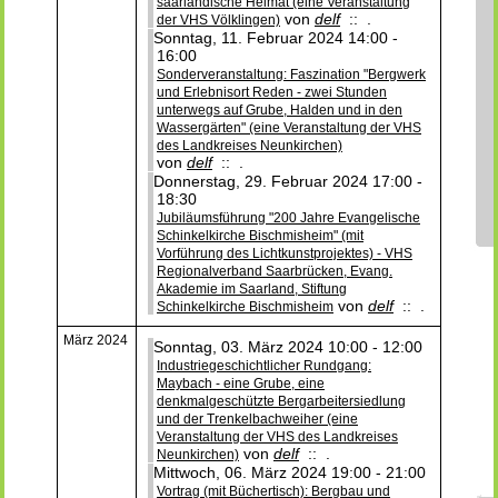
saarländische Heimat (eine Veranstaltung
von
delf
:: .
der VHS Völklingen)
Sonntag, 11. Februar 2024 14:00 -
16:00
Sonderveranstaltung: Faszination "Bergwerk
und Erlebnisort Reden - zwei Stunden
unterwegs auf Grube, Halden und in den
Wassergärten" (eine Veranstaltung der VHS
des Landkreises Neunkirchen)
von
delf
:: .
Donnerstag, 29. Februar 2024 17:00 -
18:30
Jubiläumsführung "200 Jahre Evangelische
Schinkelkirche Bischmisheim" (mit
Vorführung des Lichtkunstprojektes) - VHS
Regionalverband Saarbrücken, Evang.
Akademie im Saarland, Stiftung
von
delf
:: .
Schinkelkirche Bischmisheim
März 2024
Sonntag, 03. März 2024 10:00 - 12:00
Industriegeschichtlicher Rundgang:
Maybach - eine Grube, eine
denkmalgeschützte Bergarbeitersiedlung
und der Trenkelbachweiher (eine
Veranstaltung der VHS des Landkreises
von
delf
:: .
Neunkirchen)
Mittwoch, 06. März 2024 19:00 - 21:00
Vortrag (mit Büchertisch): Bergbau und