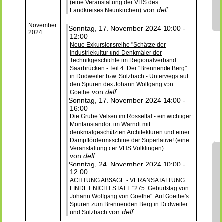
(eine Veranstaltung der VHS des
von
delf
:: .
Landkreises Neunkirchen)
November
Sonntag, 17. November 2024 10:00 -
2024
12:00
Neue Exkursionsreihe "Schätze der
Industriekultur und Denkmäler der
Technikgeschichte im Regionalverband
Saarbrücken - Teil 4: Der "Brennende Berg"
in Dudweiler bzw. Sulzbach - Unterwegs auf
den Spuren des Johann Wolfgang von
von
delf
:: .
Goethe
Sonntag, 17. November 2024 14:00 -
16:00
Die Grube Velsen im Rosseltal - ein wichtiger
Montanstandort im Warndt mit
denkmalgeschützten Architekturen und einer
Dampffördermaschine der Superlative! (eine
Veranstaltung der VHS Völklingen)
von
delf
:: .
Sonntag, 24. November 2024 10:00 -
12:00
ACHTUNG ABSAGE - VERANSATALTUNG
FINDET NICHT STATT: "275. Geburtstag von
Johann Wolfgang von Goethe": Auf Goethe's
Spuren zum Brennenden Berg in Dudweiler
von
delf
:: .
und Sulzbach